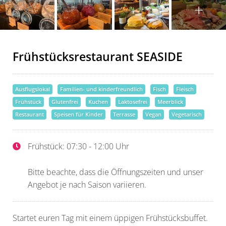
Frühstücksrestaurant SEASIDE
Ausflugslokal
Familien- und kinderfreundlich
Fisch
Fleisch
Frühstück
Glutenfrei
Kuchen
Laktosefrei
Meerblick
Restaurant
Speisen für Kinder
Terrasse
Vegan
Vegetarisch
Frühstück: 07:30 - 12:00 Uhr
Bitte beachte, dass die Öffnungszeiten und unser
Angebot je nach Saison variieren.
Startet euren Tag mit einem üppigen Frühstücksbuffet.