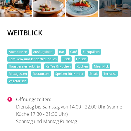
WEITBLICK
Abendessen
Ausflugslokal
Bar
Café
Europäisch
Familien- und kinderfreundlich
Fisch
Fleisch
Haustiere erlaubt: ja
Kaffee & Kuchen
Kuchen
Meerblick
Mittagessen
Restaurant
Speisen für Kinder
Steak
Terrasse
Vegetarisch
Öffnungszeiten:
Dienstag bis Samstag von 14:00 - 22:00 Uhr (warme
Küche 17:30 - 21:30 Uhr)
Sonntag und Montag Ruhetag