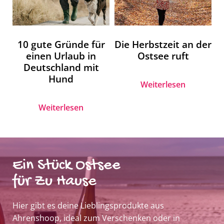
10 gute Gründe für
Die Herbstzeit an der
einen Urlaub in
Ostsee ruft
Deutschland mit
Hund
Weiterlesen
Weiterlesen
Ein Stück Ostsee
für Zu Hause
Hier gibt es deine Lieblingsprodukte aus
Ahrenshoop, ideal zum Verschenken oder in