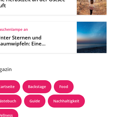
uft
aschenlampe an
nter Sternen und
aumwipfeln: Eine
achtwanderung an der
stsee
gazin
tartseite
Backstage
Food
ästebuch
Guide
Nachhaltigkeit
ellness