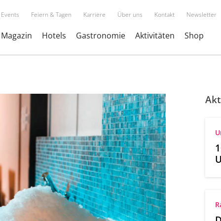
Events
Feiern & Tagen
Karriere
Über uns
Kontakt
Newsletter
Magazin
Hotels
Gastronomie
Aktivitäten
Shop
Akt
U
1
U
R
D