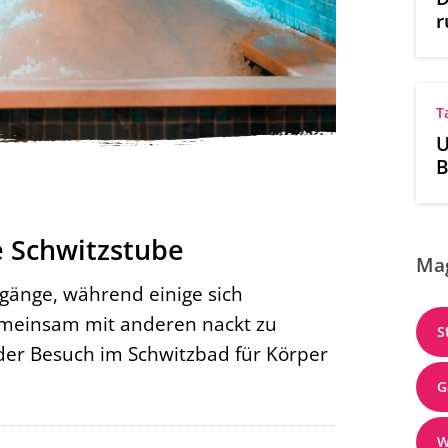
r
T
U
B
N
O
e Schwitzstube
Ma
gänge, während einige sich
emeinsam mit anderen nackt zu
S
 der Besuch im Schwitzbad für Körper
G
W