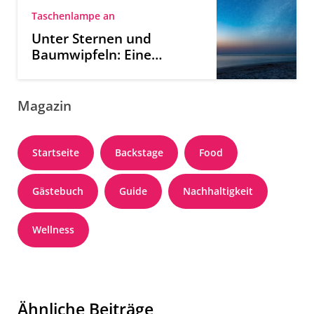
Taschenlampe an
Unter Sternen und
Baumwipfeln: Eine
Nachtwanderung an der
Ostsee
Magazin
Startseite
Backstage
Food
Gästebuch
Guide
Nachhaltigkeit
Wellness
Ähnliche Beiträge