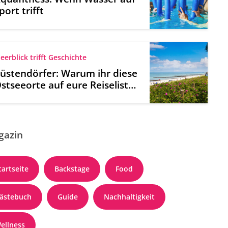
port trifft
eerblick trifft Geschichte
üstendörfer: Warum ihr diese
stseeorte auf eure Reiseliste
etzen solltet
gazin
tartseite
Backstage
Food
ästebuch
Guide
Nachhaltigkeit
ellness