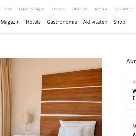
Events
Feiern & Tagen
Karriere
Über uns
Kontakt
Newsletter
Magazin
Hotels
Gastronomie
Aktivitäten
Shop
Akt
U
W
E
A
M
A