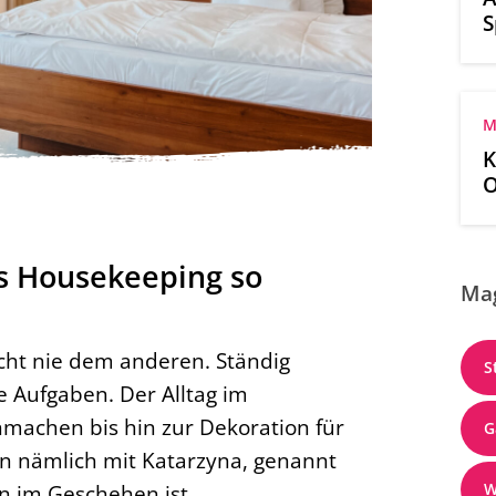
S
M
K
O
s
as Housekeeping so
Ma
cht nie dem anderen. Ständig
S
 Aufgaben. Der Alltag im
machen bis hin zur Dekoration für
G
en nämlich mit Katarzyna, genannt
W
en im Geschehen ist.