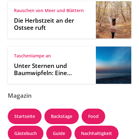
Rauschen von Meer und Blättern
Die Herbstzeit an der
Ostsee ruft
Taschenlampe an
Unter Sternen und
Baumwipfeln: Eine
Nachtwanderung an der
Ostsee
Magazin
Startseite
Backstage
Food
Gästebuch
Guide
Nachhaltigkeit