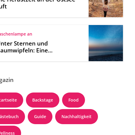
uft
aschenlampe an
nter Sternen und
aumwipfeln: Eine
achtwanderung an der
stsee
gazin
tartseite
Backstage
Food
ästebuch
Guide
Nachhaltigkeit
ellness