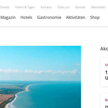
Events
Feiern & Tagen
Karriere
Über uns
Kontakt
Newsletter
Magazin
Hotels
Gastronomie
Aktivitäten
Shop
Akt
U
1
U
R
D