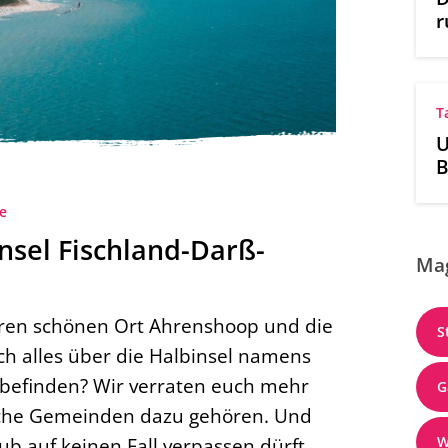
r
T
U
B
N
O
e
nsel Fischland-Darß-
Ma
seren schönen Ort Ahrenshoop und die
S
ch alles über die Halbinsel namens
s befinden? Wir verraten euch mehr
G
elche Gemeinden dazu gehören. Und
W
ub auf keinen Fall verpassen dürft.