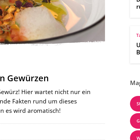
r
T
U
B
N
O
den Gewürzen
Ma
Gewürz! Hier wartet nicht nur ein
ende Fakten rund um dieses
S
nn es wird aromatisch!
G
W