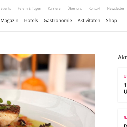
Events
Feiern & Tagen
Karriere
Über uns
Kontakt
Newsletter
Magazin
Hotels
Gastronomie
Aktivitäten
Shop
Akt
U
1
U
R
D