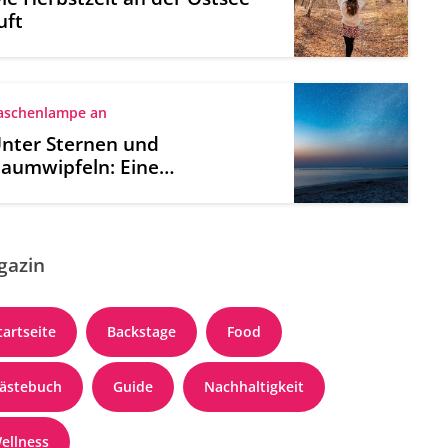
uft
aschenlampe an
nter Sternen und
aumwipfeln: Eine
achtwanderung an der
stsee
gazin
tartseite
Backstage
Food
ästebuch
Guide
Nachhaltigkeit
ellness