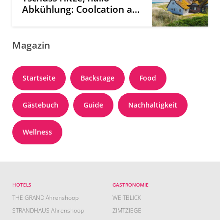
Abkühlung: Coolcation an
der Ostsee
Magazin
Startseite
Backstage
Food
Gästebuch
Guide
Nachhaltigkeit
Wellness
HOTELS
GASTRONOMIE
THE GRAND Ahrenshoop
WEITBLICK
STRANDHAUS Ahrenshoop
ZIMTZIEGE