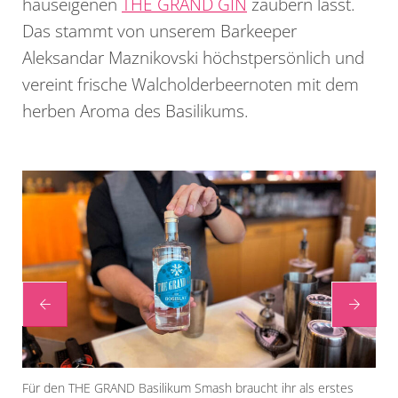
hauseigenen
THE GRAND GIN
zaubern lässt.
Das stammt von unserem Barkeeper
Aleksandar Maznikovski höchstpersönlich und
vereint frische Walcholderbeernoten mit dem
herben Aroma des Basilikums.
us.
Für den THE GRAND Basilikum Smash braucht ihr als erstes
Als