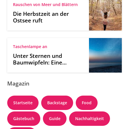
Rauschen von Meer und Blättern
Die Herbstzeit an der
Ostsee ruft
Taschenlampe an
Unter Sternen und
Baumwipfeln: Eine
Nachtwanderung an der
Ostsee
Magazin
Startseite
Backstage
Food
Gästebuch
Guide
Nachhaltigkeit