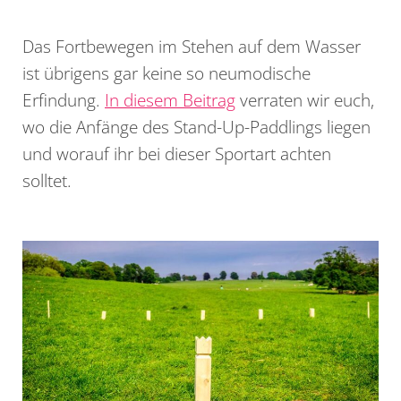
Das Fortbewegen im Stehen auf dem Wasser
ist übrigens gar keine so neumodische
Erfindung.
In diesem Beitrag
verraten wir euch,
wo die Anfänge des Stand-Up-Paddlings liegen
und worauf ihr bei dieser Sportart achten
solltet.