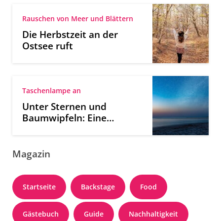
Rauschen von Meer und Blättern
Die Herbstzeit an der
Ostsee ruft
Taschenlampe an
Unter Sternen und
Baumwipfeln: Eine
Nachtwanderung an der
Ostsee
Magazin
Startseite
Backstage
Food
Gästebuch
Guide
Nachhaltigkeit