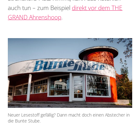
auch tun – zum Beispiel
direkt vor dem THE
GRAND Ahrenshoop
.
Neuer Lesestoff gefällig? Dann macht doch einen Abstecher in
die Bunte Stube.